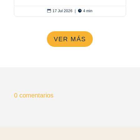

17 Jul 2026
|

4 min
VER MÁS
0 comentarios