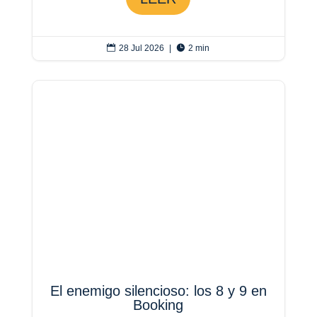

28 Jul 2026
|

2 min
El enemigo silencioso: los 8 y 9 en
Booking