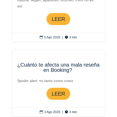
natural: llegan, aparecen, ocurren. Pero no es
así.
LEER

5 Ago 2026
|

3 min
¿Cuánto te afecta una mala reseña
en Booking?
Spoiler alert: no tanto como crees
LEER

3 Ago 2026
|

3 min